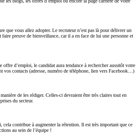
 les blogs, les offres d’emploi ou encore la page carrière de votre
ure que vous allez adopter. Le recruteur n’est pas là pour délivrer un
 faire preuve de bienveillance, car il a en face de lui une personne et
e offre d’emploi, le candidat aura tendance à rechercher aussitôt votre
ement vos contacts (adresse, numéro de téléphone, lien vers Facebook…)
anière de les rédiger. Celles-ci devraient être très claires tout en
prises du secteur.
 cela contribue à augmenter la rétention. Il est très important que ce
tions au sein de l’équipe !