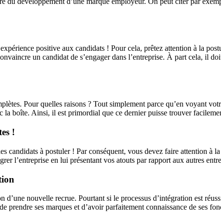
dre du développement d’une marque employeur. On peut citer par exemple
expérience positive aux candidats ! Pour cela, prêtez attention à la post
nvaincre un candidat de s’engager dans l’entreprise. À part cela, il doit
omplètes. Pour quelles raisons ? Tout simplement parce qu’en voyant votr
ec la boîte. Ainsi, il est primordial que ce dernier puisse trouver facil
es !
 candidats à postuler ! Par conséquent, vous devez faire attention à la m
grer l’entreprise en lui présentant vos atouts par rapport aux autres entre
tion
 d’une nouvelle recrue. Pourtant si le processus d’intégration est réussi,
de prendre ses marques et d’avoir parfaitement connaissance de ses fonc