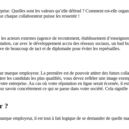
eprise. Quelles sont les valeurs qu’elle défend ? Comment est-elle organis
ue chaque collaborateur puisse les ressentir !
ue les acteurs externes (agence de recrutement, établissement d’enseigneme
réputation, car avec le développement accru des réseaux sociaux, un bad 
 de beaucoup de tact et de diplomatie pour éviter les représailles.
leur marque employeur. La première est de pouvoir attirer des futurs colla
tirer les candidats les plus qualifiés, vous devez refléter une image exe
otre entreprise. Au cas où votre réputation en ligne serait écornée, il 
r savoir concrètement ce qui se passe dans votre société. Cela signifie 
r ?
que employeur, il est tout à fait logique de se demander de quelle man