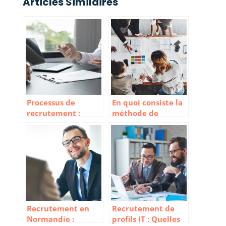
Articles Similaires
Processus de
En quoi consiste la
recrutement :
méthode de
Quelles sont les
recrutement par
différentes
simulation ?
étapes ?
Recrutement en
Recrutement de
Normandie :
profils IT : Quelles