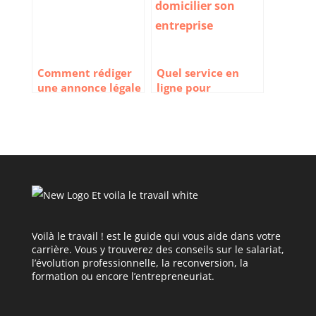
Comment rédiger
Quel service en
une annonce légale
ligne pour
pour une création
domicilier son
de société
entreprise ?
Voilà le travail ! est le guide qui vous aide dans votre
carrière. Vous y trouverez des conseils sur le salariat,
l’évolution professionnelle, la reconversion, la
formation ou encore l’entrepreneuriat.