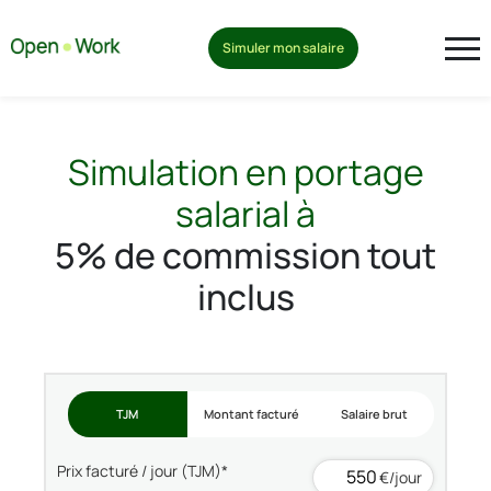
Simuler mon salaire
Simulation en portage
salarial à
5% de commission tout
inclus
TJM
Montant facturé
Salaire brut
Prix facturé / jour (TJM)*
€/jour