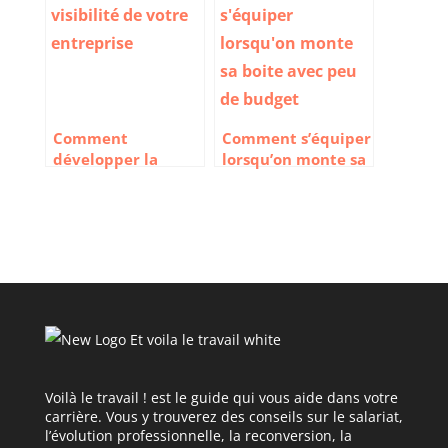
Comment
Comment s’équiper
développer la
lorsqu’on monte sa
visibilité de votre
boite avec peu de
entreprise
budget ?
Voilà le travail ! est le guide qui vous aide dans votre
carrière. Vous y trouverez des conseils sur le salariat,
l’évolution professionnelle, la reconversion, la