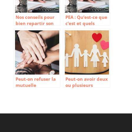
Nos conseils pour
PEA : Qu’est-ce que
bien repartir son
c’est et quels
épargne
avantages
Peut-on refuser la
Peut-on avoir deux
mutuelle
ou plusieurs
entreprise
mutuelles ?