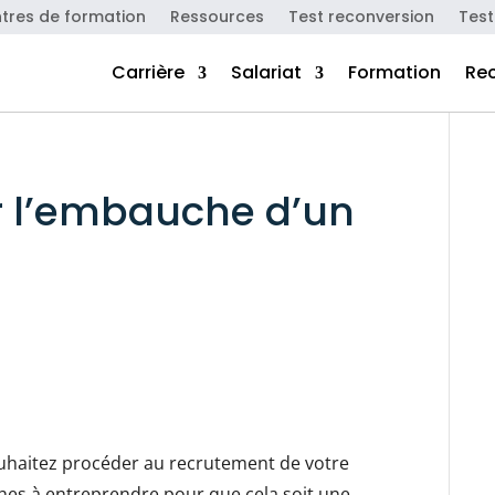
tres de formation
Ressources
Test reconversion
Test
Carrière
Salariat
Formation
Re
 l’embauche d’un
ouhaitez procéder au recrutement de votre
ches à entreprendre pour que cela soit une