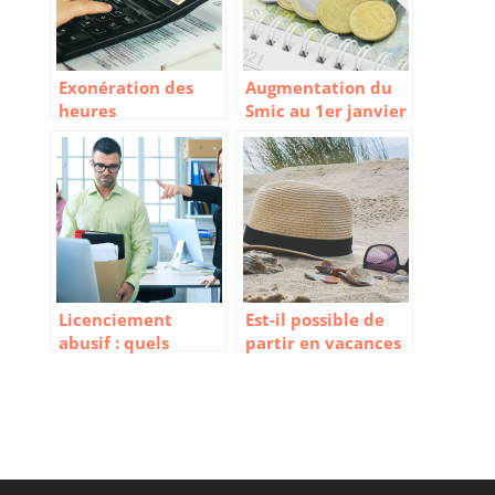
Exonération des
Augmentation du
heures
Smic au 1er janvier
supplémentaires :
2023
comment ça
marche ?
Licenciement
Est-il possible de
abusif : quels
partir en vacances
recours et quelles
durant un arrêt
indemnités esperer
maladie ?
?