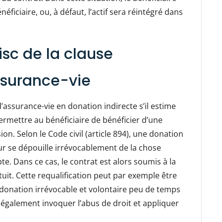
iciaire, ou, à défaut, l’actif sera réintégré dans
isc de la clause
ssurance-vie
d’assurance-vie en donation indirecte s’il estime
ermettre au bénéficiaire de bénéficier d’une
on. Selon le Code civil (article 894), une donation
eur se dépouille irrévocablement de la chose
e. Dans ce cas, le contrat est alors soumis à la
atuit. Cette requalification peut par exemple être
 donation irrévocable et volontaire peu de temps
t également invoquer l’abus de droit et appliquer