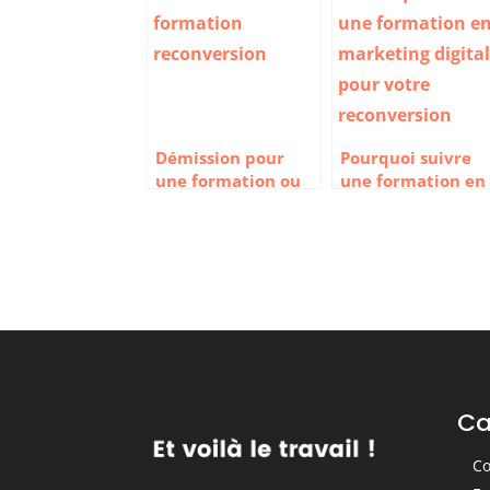
Démission pour
Pourquoi suivre
une formation ou
une formation en
une reconversion :
marketing digital
quelles conditions
pour votre
et quels droits
reconversion
Ca
Co