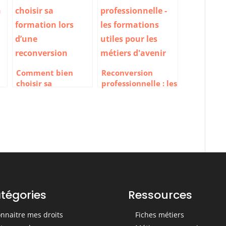
Comment bien
Reconversion
choisir sa
professionnelle : les
formation lors
formations utiles
d’une reconversion
pour les métiers
d’avenir
tégories
Ressources
nnaitre mes droits
Fiches métiers