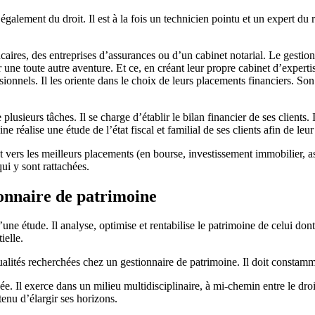
galement du droit. Il est à la fois un technicien pointu et un expert du r
ncaires, des entreprises d’assurances ou d’un cabinet notarial. Le gestion
 une toute autre aventure. Et ce, en créant leur propre cabinet d’experti
sionnels. Il les oriente dans le choix de leurs placements financiers. Son
 plusieurs tâches. Il se charge d’établir le bilan financier de ses client
ine réalise une étude de l’état fiscal et familial de ses clients afin de le
 vers les meilleurs placements (en bourse, investissement immobilier, ass
qui y sont rattachées.
ionnaire de patrimoine
e étude. Il analyse, optimise et rentabilise le patrimoine de celui dont i
ielle.
qualités recherchées chez un gestionnaire de patrimoine. Il doit constam
e. Il exerce dans un milieu multidisciplinaire, à mi-chemin entre le droi
tenu d’élargir ses horizons.