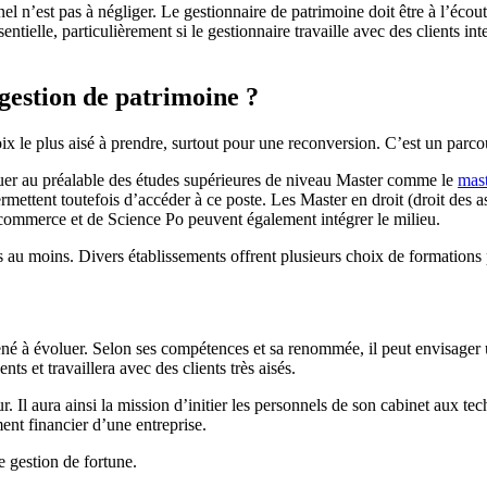
nel n’est pas à négliger. Le gestionnaire de patrimoine doit être à l’éco
sentielle, particulièrement si le gestionnaire travaille avec des clients 
 gestion de patrimoine ?
ix le plus aisé à prendre, surtout pour une reconversion. C’est un parco
ctuer au préalable des études supérieures de niveau Master comme le
mast
permettent toutefois d’accéder à ce poste. Les Master en droit (droit des
e commerce et de Science Po peuvent également intégrer le milieu.
ans au moins. Divers établissements offrent plusieurs choix de formations
mené à évoluer. Selon ses compétences et sa renommée, il peut envisager u
s et travaillera avec des clients très aisés.
Il aura ainsi la mission d’initier les personnels de son cabinet aux tech
ent financier d’une entreprise.
e gestion de fortune.