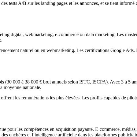
 des tests A/B sur les landing pages et les annonces, et se tient informé 
g digital, webmarketing, e-commerce ou data marketing. Les masters en 
e.
rencement naturel ou en webmarketing. Les certifications Google Ads, M
ois (30 000 à 38 000 € brut annuels selon ISTC, ISCPA). Avec 3 à 5 ans 
 la moyenne nationale.
ffrent les rémunérations les plus élevées. Les profils capables de pilote
ue pour les compétences en acquisition payante. E-commerce, médias, t
es enchères et l’intelligence artificielle dans les plateformes publicitair