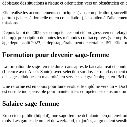
dépistage des situations à risque et orientation vers un obstétricien en 
Elle réalise les accouchements eutociques (sans complication), surveil
partum (visites à domicile ou en consultation), le soutien à l’allaiteme
missions.
Depuis la loi de 2009, ses compétences ont été progressivement élarg
champ), prescription de toutes les méthodes contraceptives (y compri
âge depuis août 2023, et dépistage/traitement de certaines IST. Elle j
Formation pour devenir sage-femme
La formation de sage-femme dure 5 ans après le baccalauréat et cond
(Licence avec Accès Santé), avec sélection sur dossier ou classement 
de stages cliniques en maternité, en services de gynécologie, en PMI et
Une réforme est en cours pour faire évoluer le diplôme vers un « Doct
est ensuite indispensable pour maintenir les compétences dans un dom
Salaire sage-femme
En secteur public (hôpital), une sage-femme débutante perçoit environ
mois. Les gardes de nuit et de week-end, majorées, augmentent sensible