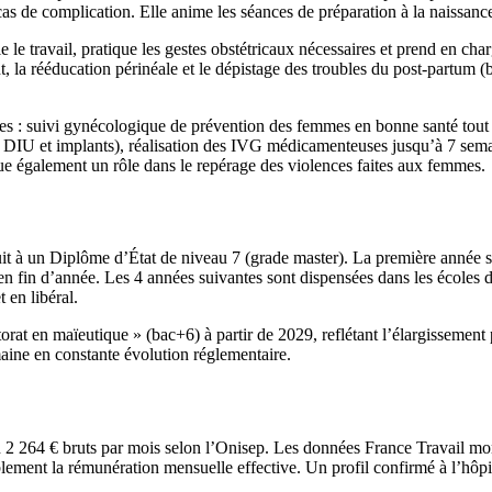
cas de complication. Elle anime les séances de préparation à la naissance 
le le travail, pratique les gestes obstétricaux nécessaires et prend en 
nt, la rééducation périnéale et le dépistage des troubles du post-partum 
ies : suivi gynécologique de prévention des femmes en bonne santé tout
s DIU et implants), réalisation des IVG médicamenteuses jusqu’à 7 sem
oue également un rôle dans le repérage des violences faites aux femmes.
uit à un Diplôme d’État de niveau 7 (grade master). La première anné
en fin d’année. Les 4 années suivantes sont dispensées dans les écoles 
 en libéral.
orat en maïeutique » (bac+6) à partir de 2029, reflétant l’élargissement
aine en constante évolution réglementaire.
 2 264 € bruts par mois selon l’Onisep. Les données France Travail mont
ment la rémunération mensuelle effective. Un profil confirmé à l’hôpital