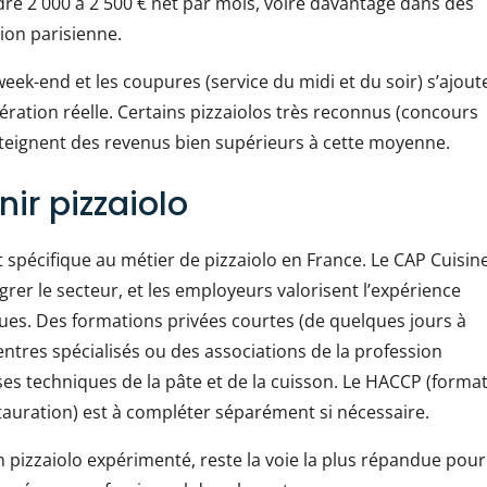
dre 2 000 à 2 500 € net par mois, voire davantage dans des
on parisienne.
week-end et les coupures (service du midi et du soir) s’ajout
ération réelle. Certains pizzaiolos très reconnus (concours
teignent des revenus bien supérieurs à cette moyenne.
ir pizzaiolo
t spécifique au métier de pizzaiolo en France. Le CAP Cuisin
grer le secteur, et les employeurs valorisent l’expérience
ques. Des formations privées courtes (de quelques jours à
tres spécialisés ou des associations de la profession
es techniques de la pâte et de la cuisson. Le HACCP (forma
stauration) est à compléter séparément si nécessaire.
n pizzaiolo expérimenté, reste la voie la plus répandue pour