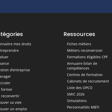
tégories
Ressources
nnaitre mes droits
Fiches métiers
treprendre
Métiers reconversion
oluer
Formations éligibles CPF
nance
Annuaire bilan de
compétences
stion d’entreprise
Centres de formation
anager
Cabinets de recrutement
cruter
Liste des OPCO
 former
SMIC 2026
 reconvertir
Simulations
ouver sa voie
Personnalités MBTI
ouver un emploi