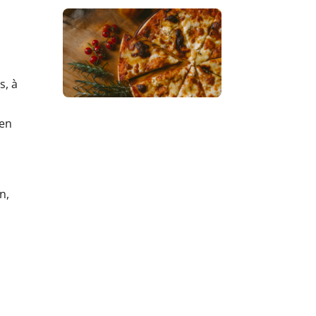
s, à
 en
n,