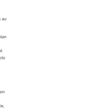
s au
plan
et
olo
ion
te,