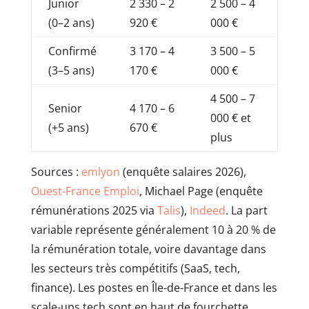
Junior
2 330 – 2
2 500 – 4
(0–2 ans)
920 €
000 €
Confirmé
3 170 – 4
3 500 – 5
(3–5 ans)
170 €
000 €
4 500 – 7
Senior
4 170 – 6
000 € et
(+5 ans)
670 €
plus
Sources :
emlyon
(enquête salaires 2026),
Ouest-France Emploi
, Michael Page (enquête
rémunérations 2025 via
Talis
),
Indeed
. La part
variable représente généralement 10 à 20 % de
la rémunération totale, voire davantage dans
les secteurs très compétitifs (SaaS, tech,
finance). Les postes en Île-de-France et dans les
scale-ups tech sont en haut de fourchette.