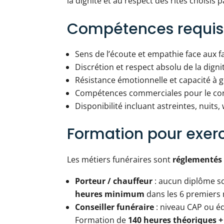
la dignité et au respect des rites choisis pa
Compétences requis
Sens de l’écoute et empathie face aux f
Discrétion et respect absolu de la dign
Résistance émotionnelle et capacité à gé
Compétences commerciales pour le conse
Disponibilité incluant astreintes, nuits
Formation pour exerc
Les métiers funéraires sont
réglementés
Porteur / chauffeur
: aucun diplôme sc
heures minimum
dans les 6 premiers 
Conseiller funéraire
: niveau CAP ou éq
Formation de
140 heures théoriques +