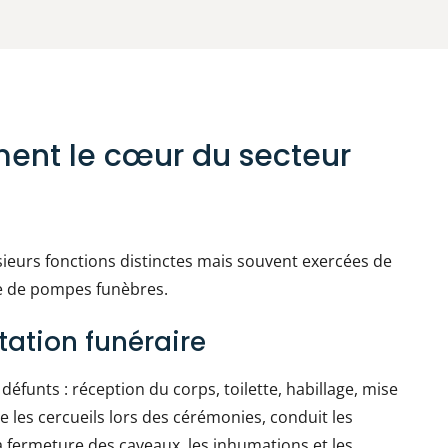
rment le cœur du secteur
usieurs fonctions distinctes mais souvent exercées de
e de pompes funèbres.
tation funéraire
 défunts : réception du corps, toilette, habillage, mise
te les cercueils lors des cérémonies, conduit les
la fermeture des caveaux, les inhumations et les