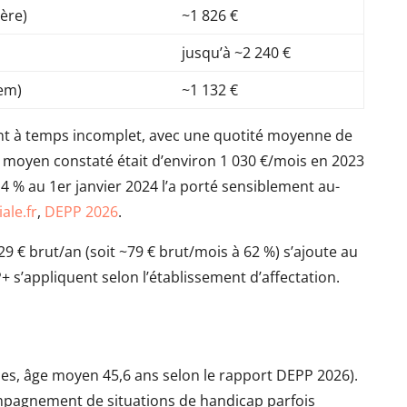
ière)
~1 826 €
jusqu’à ~2 240 €
sem)
~1 132 €
lent à temps incomplet, avec une quotité moyenne de
et moyen constaté était d’environ 1 030 €/mois en 2023
14 % au 1er janvier 2024 l’a porté sensiblement au-
ale.fr
,
DEPP 2026
.
9 € brut/an (soit ~79 € brut/mois à 62 %) s’ajoute au
+ s’appliquent selon l’établissement d’affectation.
mes, âge moyen 45,6 ans selon le rapport DEPP 2026).
ompagnement de situations de handicap parfois