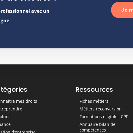
Je m
professionnel avec un
igne
tégories
Ressources
nnaitre mes droits
Fiches métiers
treprendre
Métiers reconversion
oluer
Formations éligibles CPF
nance
Annuaire bilan de
compétences
stion d’entreprise