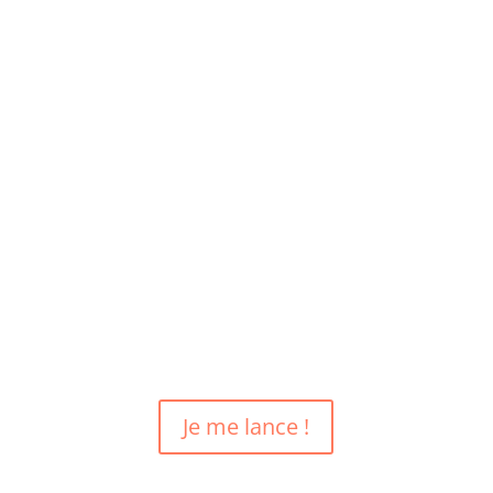
Envie de changer de
métier ?
Reprenez en main votre projet professionnel
avec un bilan de compétences 100% en ligne
Je me lance !