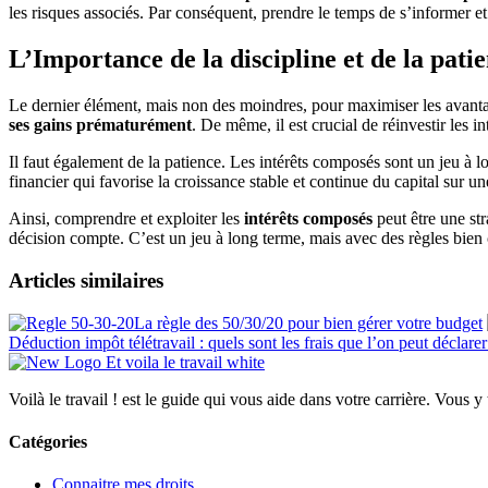
les risques associés. Par conséquent, prendre le temps de s’informer et
L’Importance de la discipline et de la pati
Le dernier élément, mais non des moindres, pour maximiser les avantages 
ses gains prématurément
. De même, il est crucial de réinvestir les i
Il faut également de la patience. Les intérêts composés sont un jeu à 
financier qui favorise la croissance stable et continue du capital sur u
Ainsi, comprendre et exploiter les
intérêts composés
peut être une str
décision compte. C’est un jeu à long terme, mais avec des règles bien
Articles similaires
La règle des 50/30/20 pour bien gérer votre budget
Déduction impôt télétravail : quels sont les frais que l’on peut déclarer
Voilà le travail ! est le guide qui vous aide dans votre carrière. Vous y
Catégories
Connaitre mes droits