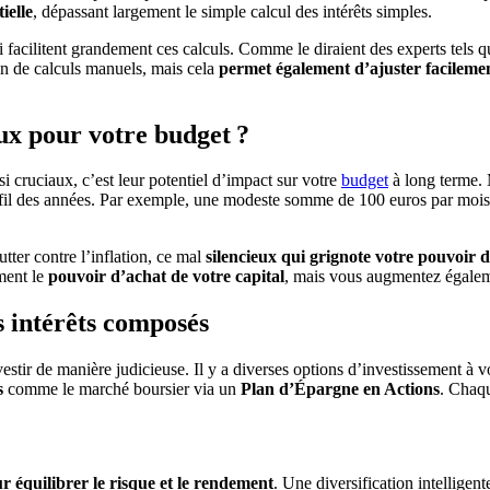
ielle
, dépassant largement le simple calcul des intérêts simples.
 facilitent grandement ces calculs. Comme le diraient des experts tels 
oin de calculs manuels, mais cela
permet également d’ajuster facileme
ux pour votre budget ?
i cruciaux, c’est leur potentiel d’impact sur votre
budget
à long terme. 
 fil des années. Par exemple, une modeste somme de 100 euros par mois
tter contre l’inflation, ce mal
silencieux qui grignote votre pouvoir 
ment le
pouvoir d’achat de votre capital
, mais vous augmentez égaleme
s intérêts composés
investir de manière judicieuse. Il y a diverses options d’investissement 
s
comme le marché boursier via un
Plan d’Épargne en Actions
. Chaqu
ur équilibrer le risque et le rendement
. Une diversification intelligen