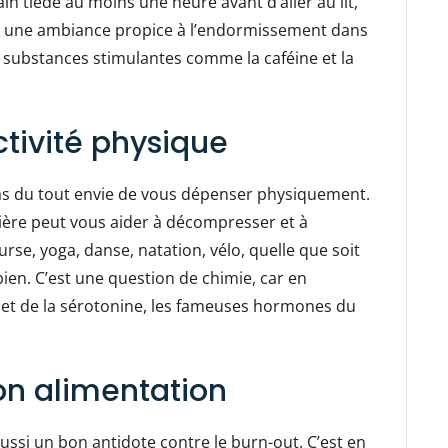
 tiède au moins une heure avant d’aller au lit,
er une ambiance propice à l’endormissement dans
es substances stimulantes comme la caféine et la
ctivité physique
pas du tout envie de vous dépenser physiquement.
lière peut vous aider à décompresser et à
rse, yoga, danse, natation, vélo, quelle que soit
u bien. C’est une question de chimie, car en
e et de la sérotonine, les fameuses hormones du
son alimentation
aussi un bon antidote contre le burn-out. C’est en